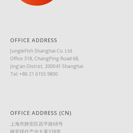
OFFICE ADDRESS
JungleFish Shanghai Co. Ltd.
Office 318, ChangPing Road 68,
Jing’an District, 200041 Shanghai
Tel: +86 21 6155 9800
OFFICE ADDRESS (CN)
上海市静安区昌平路68号
静安现代产业大厦318室