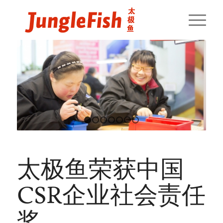
1
2
3
4
5
6
7
太极鱼荣获中国
CSR企业社会责任
奖