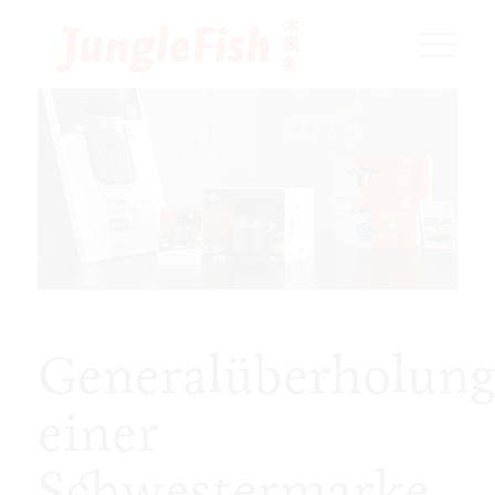
1
2
Generalüberholun
einer
Schwestermarke