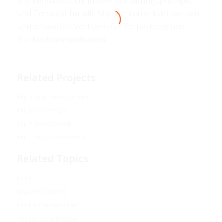
Markenhandbuch, in dem Gestaltungsprinzipien
und Tonalität für alle Miji Marken erklärt werden
und entwarfen Vorlagen für Verpackung und
Markenkommunikation.
Related Projects
Miji Brand Development
Miji Shop Design
Miji Product Design
Miji Product Promotion
Related Topics
Print
Logo/VI Systeme
Markenhandbücher
Verpackung/Display